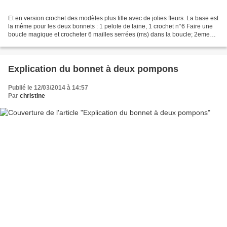
Et en version crochet des modèles plus fille avec de jolies fleurs. La base est
la même pour les deux bonnets : 1 pelote de laine, 1 crochet n°6 Faire une
boucle magique et crocheter 6 mailles serrées (ms) dans la boucle; 2eme
tour 2ms dans chacune des...
Explication du bonnet à deux pompons
Publié le 12/03/2014 à 14:57
Par
christine