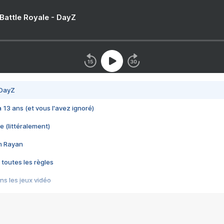
 Battle Royale - DayZ
 DayZ
 a 13 ans (et vous l'avez ignoré)
e (littéralement)
im Rayan
 toutes les règles
s les jeux vidéo
us choquant de Rockstar ? - Le scandale BULLY
e plus moche de Steam