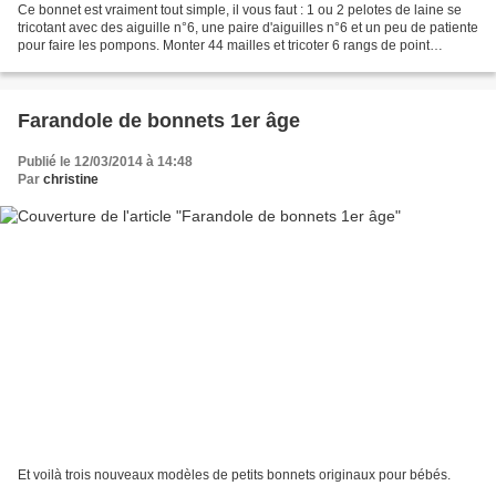
Ce bonnet est vraiment tout simple, il vous faut : 1 ou 2 pelotes de laine se
tricotant avec des aiguille n°6, une paire d'aiguilles n°6 et un peu de patiente
pour faire les pompons. Monter 44 mailles et tricoter 6 rangs de point
mousse, 6 rangs de jerzey,...
Farandole de bonnets 1er âge
Publié le 12/03/2014 à 14:48
Par
christine
Et voilà trois nouveaux modèles de petits bonnets originaux pour bébés.